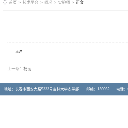
首页
>
技术平台
>
概况
>
实验师
>
正文
王洋
上一条：
杨丽
地址：长春市西安大路5333号吉林大学农学部 邮编：130062 电话：0431-878