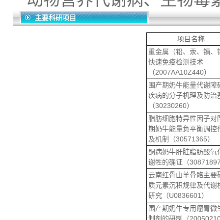
主要科研项目
项目名称
重金属（铅、汞、镉、
快速免疫检测技术
（2007AA10Z440）
围产期奶牛能量代谢障
疾病的分子机理及防治
（30230260）
脂肪细胞特异性因子对
期奶牛能量负平衡调控
及机制（30571365）
酮病奶牛肝脏脂肪酸氧
谢牲的确证（3087189
云南红骨山羊骨骼主要
质元素沉积规律及代谢
研究（U0836601）
围产期奶牛专用瘤胃微
制剂的研制（20050210