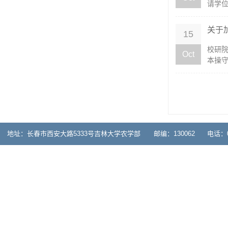
请学位
关于
15
校研院
Oct
本操守
地址：长春市西安大路5333号吉林大学农学部 邮编：130062 电话：0431-878