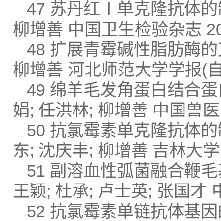
47 苏丹红Ⅰ单克隆抗体的制
柳增善 中国卫生检验杂志 2008
48 扩展青霉碱性脂肪酶的
柳增善 河北师范大学学报(自然科
49 绵羊毛发角蛋白结合蛋
娟; 任洪林; 柳增善 中国兽医学报
50 抗氯霉素单克隆抗体的
东; 沈庆丰; 柳增善 吉林大学学报
51 副溶血性弧菌融合鞭毛
王颖; 杜承; 卢士英; 张国才 中
52 抗氯霉素单链抗体基因的