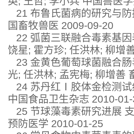
英; 王哲; 李小兵 中国兽医学报 
21 布鲁氏菌病的研究与防控
国畜牧兽医 2009-09-20
22 弧菌三联融合毒素基因表
饶星; 霍方珍; 任洪林; 柳增善
23 金黄色葡萄球菌融合肠
光; 任洪林; 孟宪梅; 柳增善 畜
24 苏丹红Ⅰ胶体金检测试纸
中国食品卫生杂志 2010-01-
25 节球藻毒素研究进展 支百
预防医学 2010-01-25