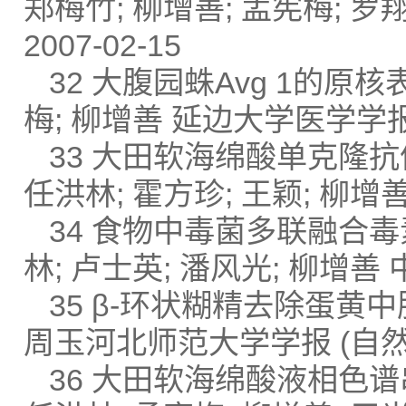
郑梅竹; 柳增善; 孟宪梅; 
2007-02-15
32 大腹园蛛Avg 1的原
梅; 柳增善 延边大学医学学报 2
33 大田软海绵酸单克隆抗体
任洪林; 霍方珍; 王颖; 柳增善;
34 食物中毒菌多联融合毒
林; 卢士英; 潘风光; 柳增善 
35 β-环状糊精去除蛋黄中胆
周玉河北师范大学学报 (自然科学
36 大田软海绵酸液相色谱