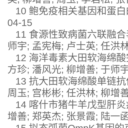
10 鲍免疫相关基因和蛋白的
04-15
11 食源性致病菌六联融合
师宇; 孟宪梅; 卢士英; 任洪林
12 海洋毒素大田软海绵酸完
方珍; 潘风光; 柳增善; 于师宇;
13 抗大田软海绵酸单链抗
周玉; 宫彬彬; 任洪林; 柳增善 
14 喀什市猪牛羊戊型肝炎病
增善; 郑英杰; 张景霞; 陆一函