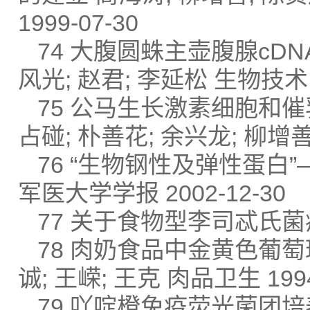
1999-07-30
74 大腹圆蛛主壶腹腺cD
风光; 赵君; 李延松 生物技术 2
75 公马生长激素细胞和催
占碰; 朴善花; 余兴龙; 柳增善
76 “生物钢性及弹性蛋白”
军医大学学报 2002-12-30
77 关于食物型李司忒氏菌病 
78 肉奶食品中金黄色葡萄球
诚; 王嵘; 王克 肉品卫生 1994
79 吖啶橙免疫荧光菌团培