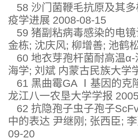
58 沙门菌鞭毛抗原及其多
疫学进展 2008-08-15
59 猪副粘病毒感染的电镜诊
金栋; 沈庆风; 柳增善; 池鹤松;
60 地衣芽孢杆菌耐高温α
海学; 刘斌 内蒙古民族大学学报(
61 黑曲霉GA Ⅰ基因的克隆
龙江八一农垦大学学报 2005-
62 抗隐孢子虫子孢子Sc
中的表达 尹继刚; 张西臣; 李
09-20