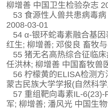
柳增善 中国卫生检验杂志 2008
53 食源性人兽共患病毒病 
2008-03-01
54 α-银环蛇毒素融合基
红生; 柳增善; 邓俊良 畜牧与兽医
55 猪无名高热综合征临床病
任洪林; 柳增善 中国畜牧兽医 2
56 柠檬黄的ELISA检测方
蒙古民族大学学报(自然科学版) 
57 重组靶向毒素IL-6(2
军; 柳增善; 潘风光 中国生物制