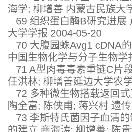
海学; 柳增善 内蒙古民族大学学
69 组织蛋白酶B研究进展 
大学学报 2004-05-20
70 大腹园蛛Avg1 cDN
中国生物化学与分子生物学报 20
71 A型肉毒毒素重链C片
任洪林; 柳增善延边大学农学学报
72 多种微生物搭载返回式卫
陶全富; 陈侠甫; 蒋兴村 遗传 1
73 李斯特氏菌因子血清的
的建立 商海涛; 柳增善; 陈贵