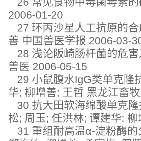
26 常见食物中毒菌毒素的
2006-01-20
27 环丙沙星人工抗原的合成与
善 中国兽医学报 2006-03-3
28 浅论阪崎肠杆菌的危害
兽医 2006-05-15
29 小鼠腹水IgG类单克隆
华; 柳增善; 王哲 黑龙江畜牧兽医
30 抗大田软海绵酸单克隆
松; 周玉; 任洪林; 谭建华; 柳
31 重组耐高温α-淀粉酶的