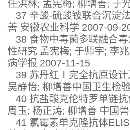
任洪林; 孟宪梅; 柳增善; 于光
37 辛酸-硫酸铵联合沉淀
善 安徽农业科学 2007-09-2
38 食物中毒菌多联融合毒素H
性研究 孟宪梅; 于师宇; 李兆
病学报 2007-11-15
39 苏丹红Ⅰ完全抗原设计及制
吴静怡; 柳增善中国卫生检验杂志
40 抗盐酸克伦特罗单链抗
周玉; 杨正涛; 柳增善 中国兽医
41 氯霉素单克隆抗体ELIS