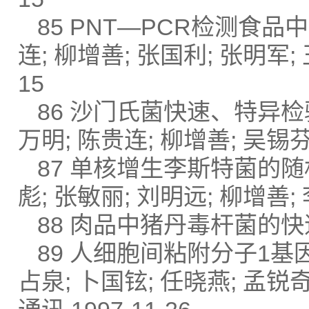
85 PNT—PCR检测食品
连; 柳增善; 张国利; 张明军;
15
86 沙门氏菌快速、特异检验
万明; 陈贵连; 柳增善; 吴锡芬;
87 单核增生李斯特菌的随
彪; 张敏丽; 刘明远; 柳增善; 
88 肉品中猪丹毒杆菌的快速检
89 人细胞间粘附分子1基
占泉; 卜国铉; 任晓燕; 孟锐奇