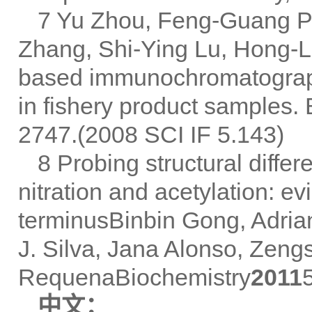
7 Yu Zhou, Feng-Guang P
Zhang, Shi-Ying Lu, Hong-Li
based immunochromatographi
in fishery product samples
2747.(2008 SCI IF 5.143)
8 Probing structural diff
nitration and acetylation: e
terminusBinbin Gong, Adri
J. Silva, Jana Alonso, Zeng
RequenaBiochemistry
2011
中文：