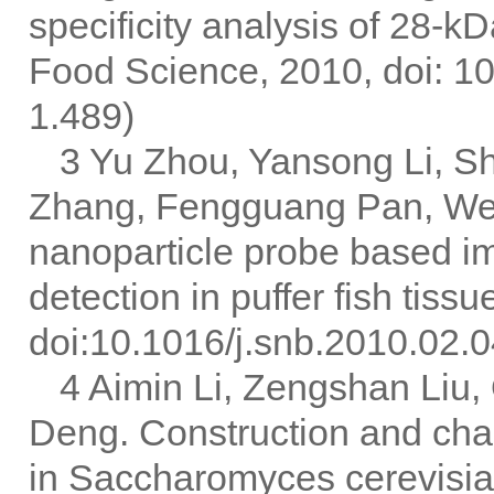
specificity analysis of 28-k
Food Science, 2010, doi: 1
1.489)
3 Yu Zhou, Yansong Li, Sh
Zhang, Fengguang Pan, Wen
nanoparticle probe based im
detection in puffer fish ti
doi:10.1016/j.snb.2010.02
4 Aimin Li, Zengshan Liu
Deng. Construction and chara
in Saccharomyces cerevisia