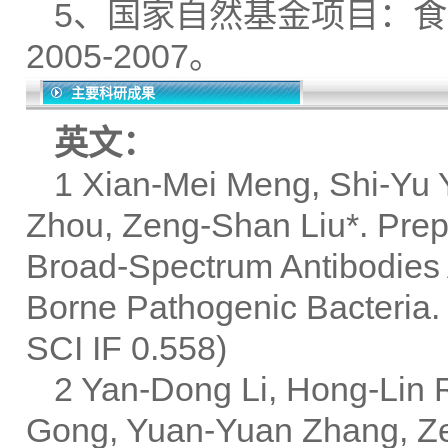
5、国家自然基金项目：
2005-2007。
主要科研成果
英文：
1 Xian-Mei Meng, Shi-Yu 
Zhou, Zeng-Shan Liu*. Prepa
Broad-Spectrum Antibodies 
Borne Pathogenic Bacteria.
SCI IF 0.558)
2 Yan-Dong Li, Hong-Lin 
Gong, Yuan-Yuan Zhang, Ze