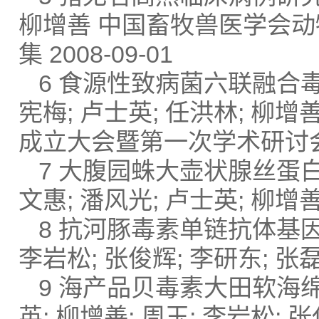
柳增善 中国畜牧兽医学会
集 2008-09-01
6 食源性致病菌六联融合毒
宪梅; 卢士英; 任洪林; 
成立大会暨第一次学术研讨会论文
7 大腹园蛛大壶状腺丝蛋白
文惠; 潘风光; 卢士英; 柳增善;
8 抗河豚毒素单链抗体基因
李岩松; 张俊辉; 李研东; 张磊
9 海产品贝毒素大田软海绵酸
英; 柳增善; 周玉; 李岩松; 张