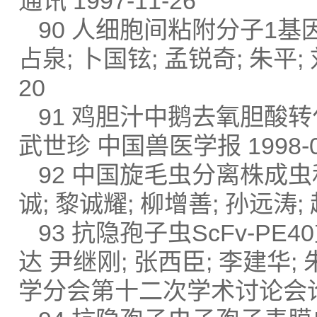
通讯 1997-11-26
90 人细胞间粘附分子1基
占泉; 卜国铉; 孟锐奇; 朱平;
20
91 鸡胆汁中鹅去氧胆酸转
武世珍 中国兽医学报 1998-0
92 中国旋毛虫分离株成
诚; 黎诚耀; 柳增善; 孙远涛; 
93 抗隐孢子虫ScFv-
达 尹继刚; 张西臣; 李建华;
学分会第十二次学术讨论会论文摘