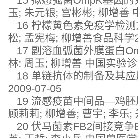
15 拟态弧菌OmpK基因的
玉; 朱元银; 宫彬彬; 柳增善 中
16 柠檬黄色素免疫学检测方
松; 孟宪梅; 柳增善食品科学200
17 副溶血弧菌外膜蛋白O
林; 周玉; 柳增善 中国实验诊断学
18 单链抗体的制备及其应用
2009-07-05
19 流感疫苗中间品—鸡胚
顾莉莉; 柳增善; 曹宇; 李乐; 
20 伏马菌素FB2间接竞争E