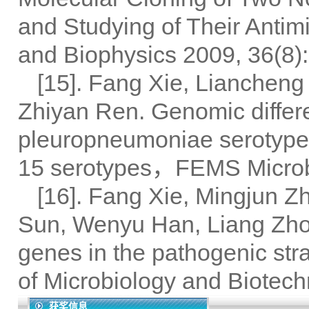
and Studying of Their Anti
and Biophysics 2009, 36(8
[15]. Fang Xie, Lianchen
Zhiyan Ren. Genomic differ
pleuropneumoniae serotypes 
15 serotypes，FEMS Microbi
[16]. Fang Xie, Mingjun 
Sun, Wenyu Han, Liang Zhou,
genes in the pathogenic str
of Microbiology and Biotech
获奖信息