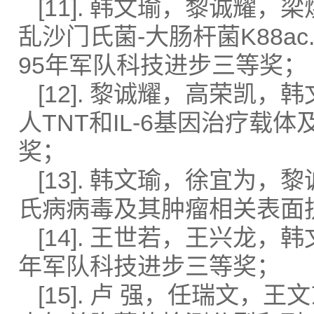
[11]. 韩文瑜，黎诚
乱沙门氏菌-大肠杆菌K88a
95年军队科技进步三等奖；
[12]. 黎诚耀，高荣
人TNT和IL-6基因治疗载
奖；
[13]. 韩文瑜，徐宜
氏病病毒及其肿瘤相关表面抗
[14]. 王世若，王兴龙
年军队科技进步三等奖；
[15]. 卢 强，任瑞文