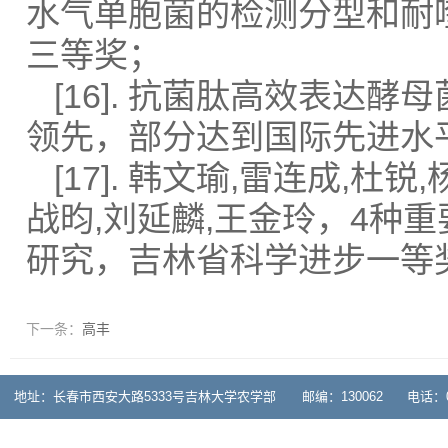
水气单胞菌的检测分型和耐喹
三等奖；
[16]. 抗菌肽高效表
领先，部分达到国际先进水
[17]. 韩文瑜,雷连成,杜
战昀,刘延麟,王金玲，4种
研究，吉林省科学进步一等
下一条：
高丰
地址：长春市西安大路5333号吉林大学农学部 邮编：130062 电话：0431-878