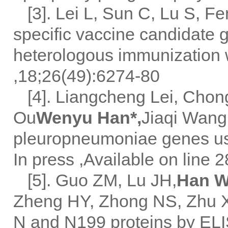
[3]. Lei L, Sun C, Lu S, F
specific vaccine candidate 
heterologous immunization 
,18;26(49):6274-80
[4]. Liangcheng Lei, Cho
Ou
Wenyu Han*,
Jiaqi Wang.
pleuropneumoniae genes us
In press ,Available on line
[5]. Guo ZM, Lu JH,
Han 
Zheng HY, Zhong NS, Zhu XQ
N and N199 proteins by ELIS