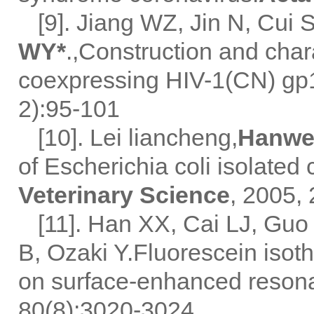
[9]. Jiang WZ, Jin N, Cui
WY*
.,Construction and char
coexpressing HIV-1(CN) gp1
2):95-101
[10]. Lei liancheng,
Hanwe
of Escherichia coli isolated c
Veterinary Science
, 2005, 
[11]. Han XX, Cai LJ, Gu
B, Ozaki Y.Fluorescein iso
on surface-enhanced reson
80(8):3020-3024