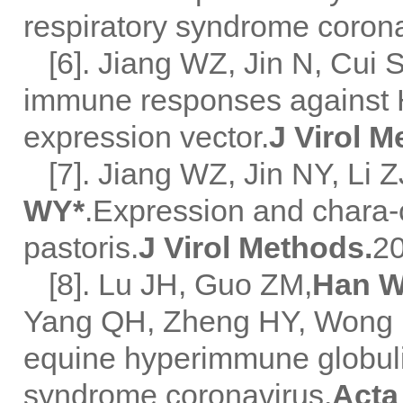
respiratory syndrome corona
[6]. Jiang WZ, Jin N, Cui 
immune responses against H
expression vector.
J Virol 
[7]. Jiang WZ, Jin NY, Li
WY*
.Expression and chara-c
pastoris.
J Virol Methods.
20
[8]. Lu JH, Guo ZM,
Han 
Yang QH, Zheng HY, Wong B
equine hyperimmune globulin
syndrome coronavirus.
Acta