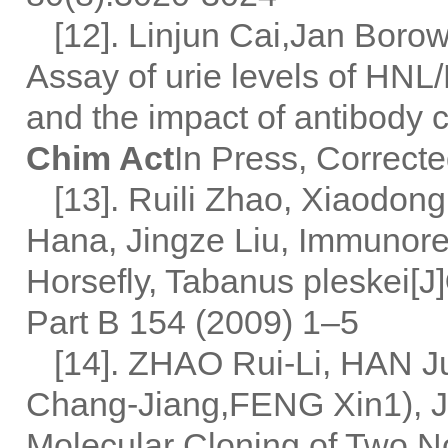
[12]. Linjun Cai,Jan Boro
Assay of urie levels of HNL
and the impact of antibody c
Chim Act
In Press, Correcte
[13]. Ruili Zhao, Xiaodong
Hana, Jingze Liu, Immunoreg
Horsefly, Tabanus pleskei[J]
Part B 154 (2009) 1–5
[14]. ZHAO Rui-Li, HAN 
Chang-Jiang,FENG Xin1), 
Molecular Cloning of Two N