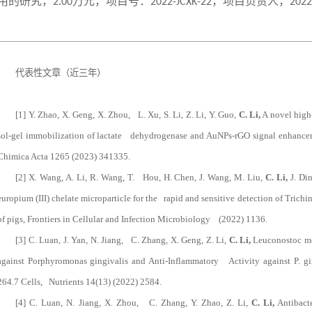
用的研究，
万元，项目号：
，项目负责人，
2.00
2022-JCXK-22
2022
代表性文章（近三年）
[1] Y. Zhao, X. Geng, X. Zhou, L. Xu, S. Li, Z. Li, Y. Guo,
C. Li,
A novel high
sol-gel immobilization of lactate dehydrogenase and AuNPs-rGO signal enhancem
Chimica Acta 1265 (2023) 341335.
[2] X. Wang, A. Li, R. Wang, T. Hou, H. Chen, J. Wang, M. Liu,
C. Li,
J. Di
europium (III) chelate microparticle for the rapid and sensitive detection of Trichi
of pigs, Frontiers in Cellular and Infection Microbiology (2022) 1136.
[3] C. Luan, J. Yan, N. Jiang, C. Zhang, X. Geng, Z. Li,
C. Li,
Leuconostoc me
against Porphyromonas gingivalis and Anti-Inflammatory Activity against P. g
264.7 Cells, Nutrients 14(13) (2022) 2584.
[4] C. Luan, N. Jiang, X. Zhou, C. Zhang, Y. Zhao, Z. Li,
C. Li,
Antibacte