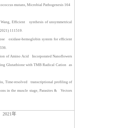
tococcus mutans, Microbial Pathogenesis 164
Wang, Efficient synthesis of unsymmetrical
 (2021) 111519.
ose oxidase-hemoglobin system for efficient
1336.
ion of Amino Acid Incorporated Nanoflowers
rmining Glutathione with TMB Radical Cation as
iu, Time-resolved transcriptional profiling of
ions in the muscle stage, Parasites & Vectors
，
2021
年