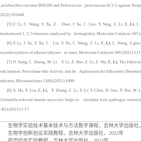
Lactobacillus curvatus BSF206 and Pediococcus pentosaceus AC1-2 against Strep
(2022) 105446.
[5] F. Li, C. Wang, Y. Xu, Z. Zhao, J. Su, C. Luo, Y. Ning, Z. Li,
C. Li,
L. 
trisubstituted 1, 3, 5-triazines catalyzed by hemoglobin, Molecular Catalysis 505
[6] F. Li, J. Su, Y. Xu, J. Liu, Y. Yu, C. Wang, Z. Li,
C. Li,
L. Wang, A gluc
oxysulfonylation of alkenes/alkynes in water, Molecular Catalysis 500 (2021) 11
[7] N. Jiang, C. Zhang, M. Li, S. Li, Z. Hao, Z. Li, Z. Wu,
C. Li,
The Fabricat
with Intrinsic Peroxidase-like Activity and Its Application for Efficiently Dete
Indicator, Micromachines 12(9) (2021) 1099.
[8] X. Hu, X. Liu,
C. Li,
Y. Zhang, C. Li, Y. Li, Y. Chen, H. Guo, X. Bai, M. L
Trichinella-infected murine myocytes helps to elucidate host–pathogen interact
14(1) (2021) 1-17.
生物学实验技术基本技术与方法数字课程，吉林大学出版社
生物学创新创业实践教程，吉林大学出版社，
2022
年
药学综合实验教程，吉林大学出版社，
2022
年