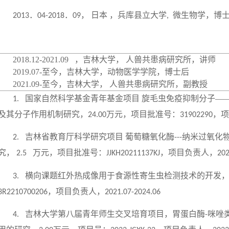
．
．
，
日本
，兵库县立大学
微生物学，博
2013
04-2018
09
,
2018.12-2021.09
，吉林大学，
人兽共患病研究所，讲师
2019.07-
至今，吉林大学，动物医学学院，博士后
2021.09-
至今，吉林大学，
人兽共患病研究所，副教授
国家自然科学基金青年基金项目
旋毛虫免疫抑制分子—
1.
及其分子作用机制研究，
万元，项目批准号：
，项
24.00
31902290
吉林省教育厅科学研究项目
葡萄糖氧化酶
纳米过氧化
2.
---
究，
万元，项目批准号：
，项目负责人，
2.5
JJKH20211137KJ
202
横向课题红外热成像用于食源性寄生虫检测技术的开发
3.
，项目负责人，
3R2210700206
2021.07-2024.06
吉林大学第八届青年师生交叉培育项目，胃蛋白酶
咪唑
4.
-