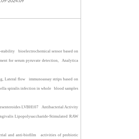
.09-2024.09
-stability bioelectrochemical sensor based on
ent for serum pyruvate detection, Analytica
ng, Lateral flow immunoassay strips based on
nella spiralis infection in whole blood samples
senteroides LVBH107 Antibacterial Activity
ingivalis Lipopolysaccharide-Stimulated RAW
rial and anti-biofilm activities of probiotic