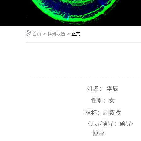
首页
>
科研队伍
>
正文
姓名：
李辰
性别：女
职称：副教授
硕导
/
博导：硕导
/
博导