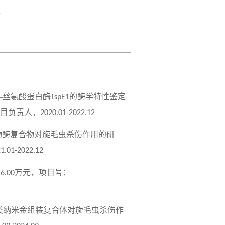
士
—丝氨酸蛋白酶
的酶学特性鉴定
TspE1
目负责人，
2020.01-2022.12
物酶复合物对旋毛虫杀伤作用的研
1.01-2022.12
，
万元，项目号：
6.00
类纳米金组装复合体对旋毛虫杀伤作