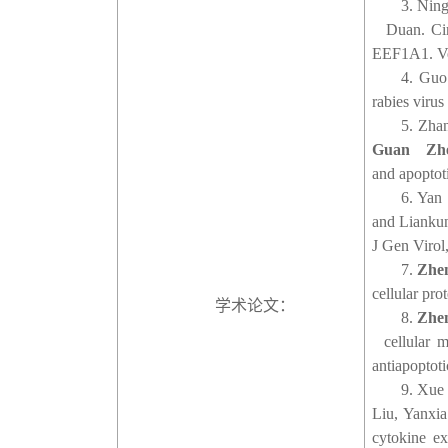
3. Nin
Duan. Circ
EEF1A1. Ve
4. Guo
rabies virus
5. Zha
Guan Zh
and apoptot
6. Yan
and Liankun
J Gen Virol
7.
Zhe
cellular pro
学术论文：
8.
Zhe
cellular mi
antiapopto
9. Xue
Liu, Yanxi
cytokine e