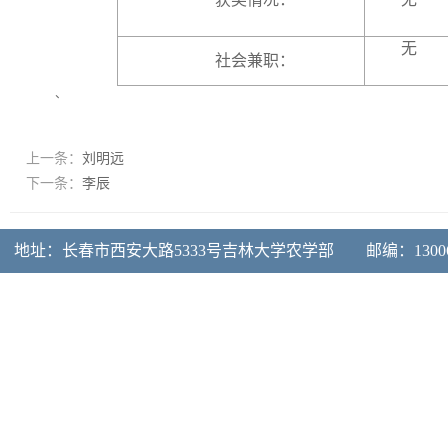
无
社会兼职：
、
上一条：
刘明远
下一条：
李辰
地址：长春市西安大路5333号吉林大学农学部 邮编：130062 电话：0