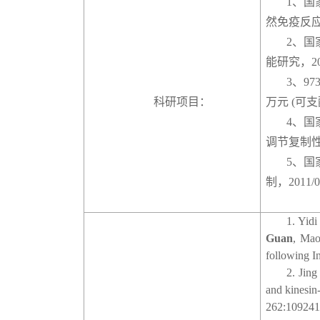
1
、国
然免疫反
2
、国
能研究，
2
3
、
97
科研项目：
万元
(
可支
4
、国
调节复制
5
、国
制，
2011/0
1. Yid
Guan
, Mao
following I
2. Jin
and kinesin
262:109241