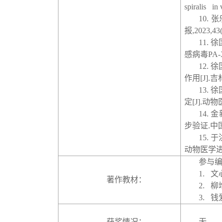
spiralis in
10.
张
报
,2023,43
11.
徐
感病毒
PA-
12.
徐
作用
[J].
吉
13.
徐
定
[J].
动物
14.
金
步验证
.
中
15.
于
动物医学
参与
1.
文
著作教材：
2.
柳
3.
钱
获奖情况：
无