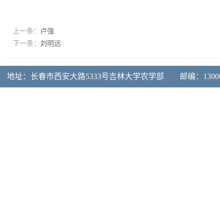
上一条：
卢强
下一条：
刘明远
地址：长春市西安大路5333号吉林大学农学部 邮编：130062 电话：0