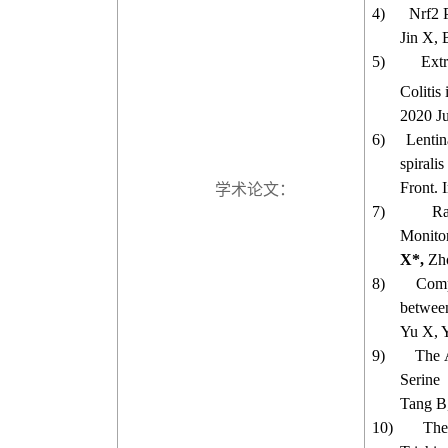
4)
Nrf2 P
Jin X, 
5)
Ext
Colitis
2020 J
6)
Lentin
spiralis
Front. 
学术论文：
7)
Ra
Monitor
X*,
Zh
8)
Comp
between
Yu X, 
9)
The A
Serine 
Tang B,
10)
The